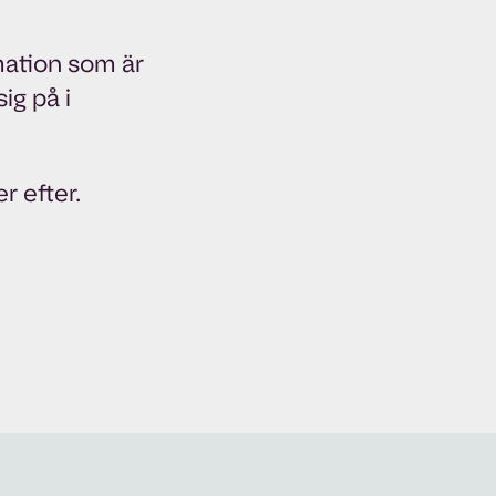
mation som är
ig på i
r efter.