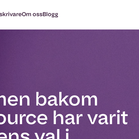
skrivare
Om oss
Blogg
rmen bakom
ource har varit
ns val i