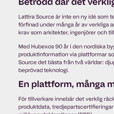
Betrodd där det verkli
Lattira Source är inte en ny idé som 
förfinаd under många år av verkliga a
krav som arkitekter, ingenjörer och ti
Med Hubexos 90 år i den nordiska by
produktinformation via plattformar s
Source det bästa från två världar: dj
beprövad teknologi.
En plattform, många 
För tillverkare innebär det verklig räc
produktdata, tredjepartscertifieringar