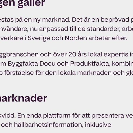
gen gäller
testas på en ny marknad. Det är en beprövad p
nvändare, nu anpassad till de standarder, arb
llverkare i Sverige och Norden arbetar efter.
ggbranschen och över 20 års lokal expertis 
om Byggfakta Docu och Produktfakta, kombine
up förståelse för den lokala marknaden och gl
marknader
kvidd. En enda plattform för att presentera ve
 och hållbarhetsinformation, inklusive