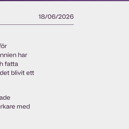
18/06/2026
för
annien har
h fatta
t blivit ett
rade
erkare med