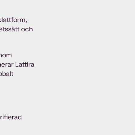
lattform,
etssätt och
inom
rar Lattira
obalt
rifierad