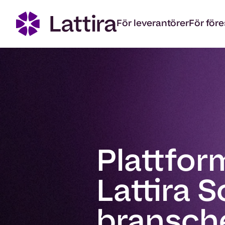
För leverantörer
För före
Plattfo
Lattira S
bransche