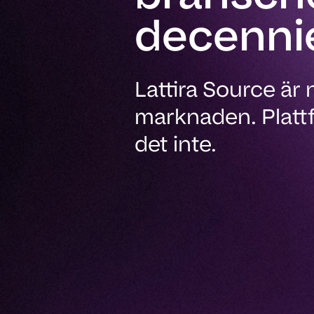
decenni
Lattira Source är
marknaden. Platt
det inte.