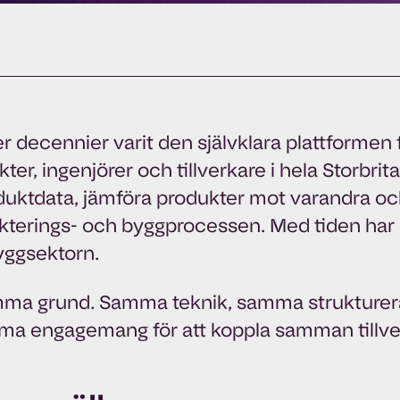
 decennier varit den självklara plattformen 
er, ingenjörer och tillverkare i hela Storbrit
roduktdata, jämföra produkter mot varandra oc
terings- och byggprocessen. Med tiden har de
byggsektorn.
mma grund. Samma teknik, samma strukture
ma engagemang för att koppla samman tillv